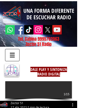
UNA FORMA DIFERENTE
DE ESCUCHAR RADIO
Tel. Cabina
9995762063
Zector 51 Radio
DALE PLAY Y SINTONIZA
RADIO DIGITAL
1/15
Zector 51
17 abr 2022
2 min de lectura