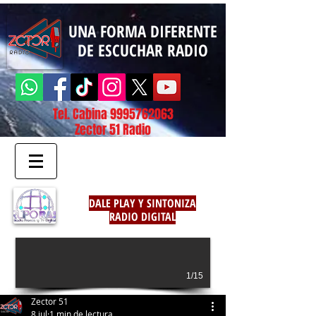
UNA FORMA DIFERENTE
DE ESCUCHAR RADIO
Tel. Cabina
9995762063
Zector 51 Radio
DALE PLAY Y SINTONIZA
RADIO DIGITAL
1/15
Zector 51
8 jul
1 min de lectura