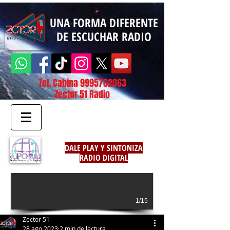
UNA FORMA DIFERENTE
DE ESCUCHAR RADIO
Tel. Cabina
9995762063
Zector 51 Radio
DALE PLAY Y SINTONIZA
RADIO DIGITAL
1/15
Zector 51
28 ago 2023
2 min de lectura