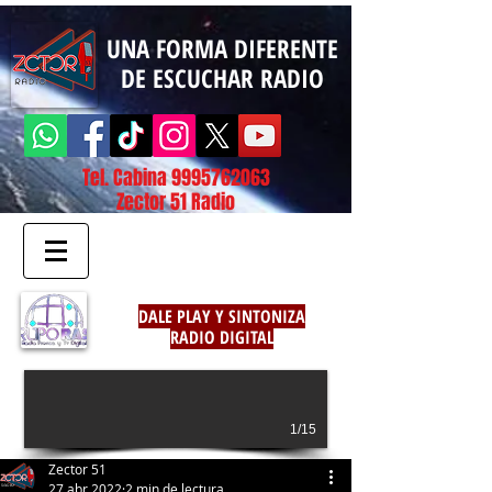
UNA FORMA DIFERENTE
DE ESCUCHAR RADIO
Tel. Cabina
9995762063
Zector 51 Radio
DALE PLAY Y SINTONIZA
RADIO DIGITAL
1/15
Zector 51
27 abr 2022
2 min de lectura