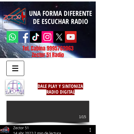
UNA FORMA DIFERENTE
DE ESCUCHAR RADIO
Tel. Cabina
9995762063
Zector 51 Radio
DALE PLAY Y SINTONIZA
RADIO DIGITAL
1/15
Zector 51
14 abr 2022
2 min de lectura