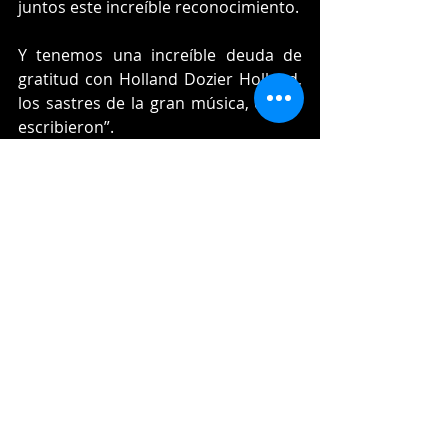
juntos este increíble reconocimiento.
Y tenemos una increíble deuda de 
gratitud con Holland Dozier Holland, 
los sastres de la gran música, que la 
escribieron”.
También pasan al registro 
grabaciones de transmisiones de la 
estación de radio pública WNYC del 
11 de septiembre de 2001 y la 
entrevista de Marc Maron con Robin 
Williams para su podcast WTF with 
Marc Maron.
Música