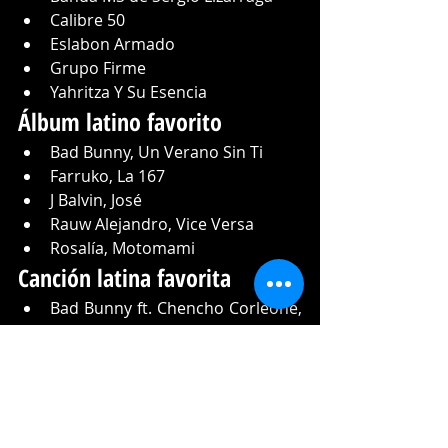
Calibre 50
Eslabon Armado
Grupo Firme
Yahritza Y Su Esencia
Álbum latino favorito
Bad Bunny, Un Verano Sin Ti
Farruko, La 167
J Balvin, José
Rauw Alejandro, Vice Versa
Rosalía, Motomami
Canción latina favorita
Bad Bunny ft. Chencho Corleone, 
“Me porto bonito”
Becky G x Karol G, “MAMIII”
Karol G, “Provenza”
Rauw Alejandro, “Todo de ti”
Sebastián Yatra, “Dos oruguitas”