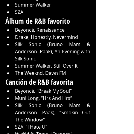
Summer Walker
SZA
Álbum de R&B favorito
Beyoncé, Renaissance
Drake, Honestly, Nevermind
Silk Sonic (Bruno Mars & 
Anderson .Paak), An Evening with 
Silk Sonic
Summer Walker, Still Over It
The Weeknd, Dawn FM
Canción de R&B favorita
Beyoncé, “Break My Soul”
Muni Long, “Hrs And Hrs”
Silk Sonic (Bruno Mars & 
Anderson .Paak), “Smokin Out 
The Window”
SZA, “I Hate U”
Wizkid ft. Tems, “Essence”