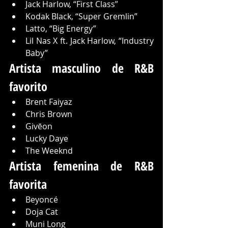
Jack Harlow, “First Class”
Kodak Black, “Super Gremlin”
Latto, “Big Energy”
Lil Nas X ft. Jack Harlow, “Industry 
Baby”
Artista masculino de R&B 
favorito
Brent Faiyaz
Chris Brown
Givēon
Lucky Daye
The Weeknd
Artista femenina de R&B 
favorita
Beyoncé
Doja Cat
Muni Long