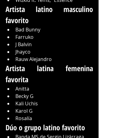
Artista latino masculino 
favorito
Bad Bunny
Farruko
J Balvin
Jhayco
Rauw Alejandro
Artista latina femenina 
favorita
Anitta
Becky G
Kali Uchis
Karol G
Rosalía
Dúo o grupo latino favorito
Banda MS de Sergio Lizárraga