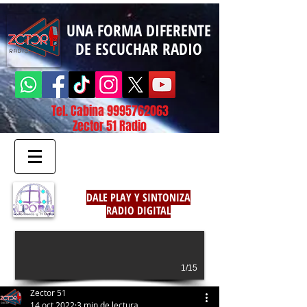
UNA FORMA DIFERENTE
DE ESCUCHAR RADIO
Tel. Cabina
9995762063
Zector 51 Radio
DALE PLAY Y SINTONIZA
RADIO DIGITAL
1/15
Zector 51
14 oct 2022
3 min de lectura