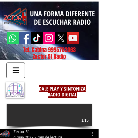
UNA FORMA DIFERENTE
DE ESCUCHAR RADIO
Tel. Cabina
9995762063
Zector 51 Radio
DALE PLAY Y SINTONIZA
RADIO DIGITAL
1/15
Zector 51
4 may 2022
2 min de lectura