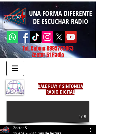
UNA FORMA DIFERENTE
DE ESCUCHAR RADIO
Tel. Cabina
9995762063
Zector 51 Radio
DALE PLAY Y SINTONIZA
RADIO DIGITAL
1/15
Zector 51
19 ene 2023
1 min de lectura