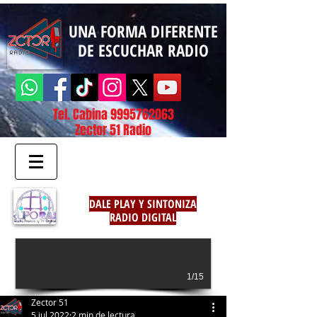
UNA FORMA DIFERENTE
DE ESCUCHAR RADIO
Tel. Cabina
9995762063
Zector 51 Radio
DALE PLAY Y SINTONIZA
RADIO DIGITAL
1/15
Zector 51
5 jul 2022
2 min de lectura