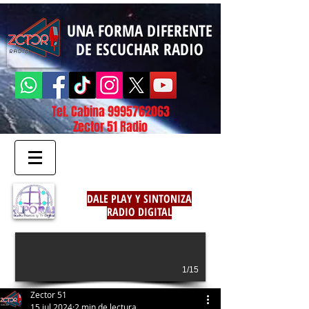
UNA FORMA DIFERENTE
DE ESCUCHAR RADIO
Tel. Cabina
9995762063
Zector 51 Radio
DALE PLAY Y SINTONIZA
RADIO DIGITAL
1/15
Zector 51
15 jul 2024
2 min de lectura