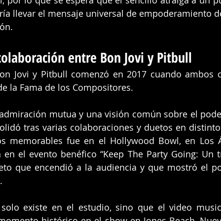
ía llevar el 
mensaje universal
 de empoderamiento de “
ón.
olaboración entre Bon Jovi y Pitbull
Bon Jovi y Pitbull comenzó en 2017 cuando ambos co
de la Fama de los Compositores. 
dmiración mutua y una visión común sobre el poder 
lidó tras varias colaboraciones y duetos en distinto
os memorables fue en el Hollywood Bowl, en Los Á
 en el evento benéfico “Keep The Party Going: Un t
ueto que encendió a la audiencia y que mostró el po
.
 solo existe en el estudio, sino que el video musi
momento histórico en el show en Jones Beach, Nueva