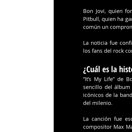
Bon Jovi, quien fo
Pitbull, quien ha g
común un compromis
La noticia fue conf
los fans del rock c
¿Cuál es la his
“It’s My Life” de 
icónicos de la ban
del milenio. 
La canción fue es
compositor Max Mar