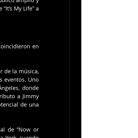
It’s My Life” a 
incidieron en 
de la música, 
s eventos. Uno 
ngeles, donde 
ributo a Jimmy 
tencial de una 
cal de “Now or 
 York, cuando 