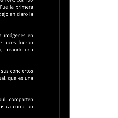
 Fue la primera 
ejó en claro la 
a imágenes en 
 luces fueron 
a, creando una 
 
sus conciertos 
al, que es una 
bull comparten 
úsica como un 