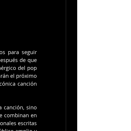
s para seguir 
después de que 
érgico del pop 
rán el próximo 
cónica canción 
 canción, sino 
se combinan en 
nales escritas 
úblico amplio y 