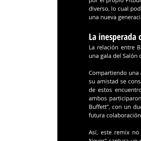
diverso, lo cual podr
una nueva generaci
La inesperada c
La relación entre 
una gala del Salón 
Compartiendo una a
su amistad se conso
de estos encuentr
ambos participaron
Buffett”, con un d
futura colaboración
Así, este remix no
Never” captura un 