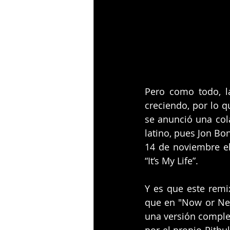
Pero como todo, l
creciendo, por lo q
se anunció una cola
latino, pues Jon Bo
14 de noviembre el
“It’s My Life”.
Y es que este remi
que en "Now or Neve
una versión complet
por el propio Pitbul