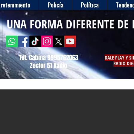
tretenimiento
Policía
Política
Tendenc
UNA FORMA DIFERENTE DE 
Tel. Cabina 9995762063
DALE PLAY Y S
RADIO DIG
Zector 51 Radio