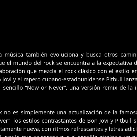
a música también evoluciona y busca otros camino
ue el mundo del rock se encuentra a la expectativa 
boración que mezcla el rock clásico con el estilo en
n Jovi y el rapero cubano-estadounidense Pitbull lanza
 sencillo “Now or Never”, una versión remix de la i
x no es simplemente una actualización de la famosa
r", los estilos contrastantes de Bon Jovi y Pitbull 
amente nueva, con ritmos refrescantes y letras adicio
l, por lo que se espera que el sencillo atraiga a un p