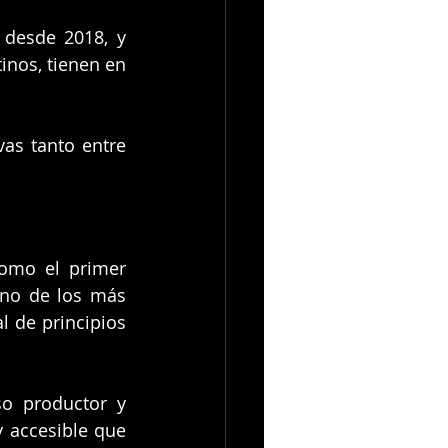
desde 2018, y 
nos, tienen en 
as tanto entre 
omo el primer 
sencillo del álbum "Crush" y este tema se convirtió rápidamente en uno de los más 
 de principios 
o productor y 
accesible que 