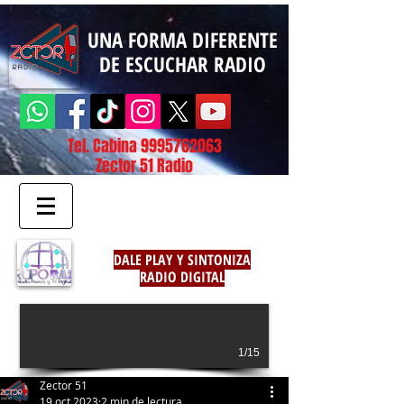
UNA FORMA DIFERENTE
DE ESCUCHAR RADIO
Tel. Cabina
9995762063
Zector 51 Radio
DALE PLAY Y SINTONIZA
RADIO DIGITAL
1/15
Zector 51
19 oct 2023
2 min de lectura