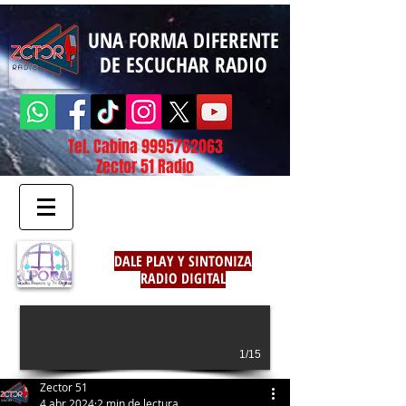
UNA FORMA DIFERENTE
DE ESCUCHAR RADIO
Tel. Cabina
9995762063
Zector 51 Radio
DALE PLAY Y SINTONIZA
RADIO DIGITAL
1/15
Zector 51
4 abr 2024
2 min de lectura