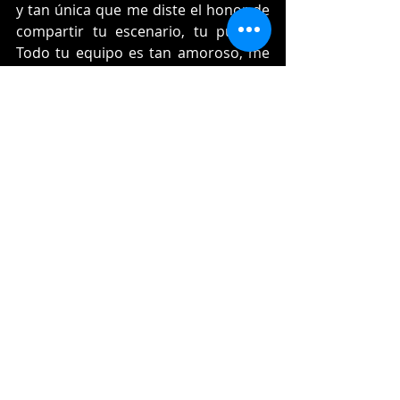
y tan única que me diste el honor de 
compartir tu escenario, tu público. 
Todo tu equipo es tan amoroso, me 
hicieron sentir tan especial … Tu 
energía poderosa que llena el mundo 
de luz. Por eso estas en ese lugar, 
porque almas como la tuya merecen 
el mundo entero. ¡Gracias infinitas! 
Esto nunca lo voy a olvidar. TU Y YO 
PARA SIEMPRE." Escribió Anahí.
Entretenimiento
Entradas recientes
Ver todo