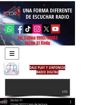
UNA FORMA DIFERENTE
DE ESCUCHAR RADIO
Tel. Cabina
9995762063
Zector 51 Radio
DALE PLAY Y SINTONIZA
RADIO DIGITAL
1/15
Zector 51
13 jun 2022
2 min de lectura