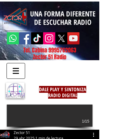
UNA FORMA DIFERENTE
DE ESCUCHAR RADIO
Tel. Cabina
9995762063
Zector 51 Radio
DALE PLAY Y SINTONIZA
RADIO DIGITAL
1/15
Zector 51
29 abr 2025
1 min de lectura