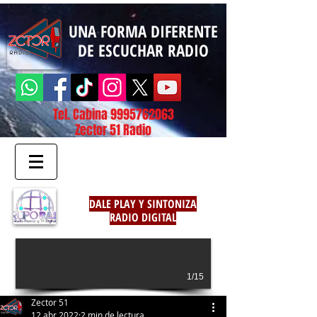
UNA FORMA DIFERENTE
DE ESCUCHAR RADIO
Tel. Cabina
9995762063
Zector 51 Radio
DALE PLAY Y SINTONIZA
RADIO DIGITAL
1/15
Zector 51
12 abr 2022
2 min de lectura