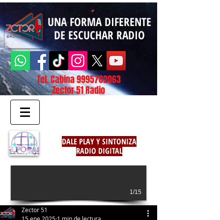
UNA FORMA DIFERENTE
DE ESCUCHAR RADIO
Tel. Cabina
9995762063
Zector 51 Radio
DALE PLAY Y SINTONIZA
RADIO DIGITAL
1/15
Zector 51
15 ene 2025
1 min de lectura