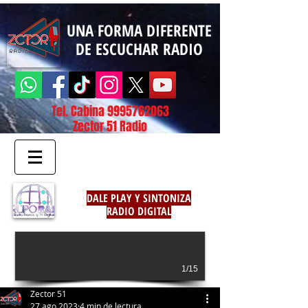
UNA FORMA DIFERENTE
DE ESCUCHAR RADIO
Tel. Cabina
9995762063
Zector 51 Radio
DALE PLAY Y SINTONIZA
RADIO DIGITAL
1/15
Zector 51
27 ago 2023
4 min de lectura