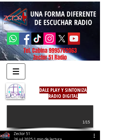
UNA FORMA DIFERENTE
DE ESCUCHAR RADIO
Tel. Cabina
9995762063
Zector 51 Radio
DALE PLAY Y SINTONIZA
RADIO DIGITAL
1/15
Zector 51
26 jul 2025
1 min de lectura