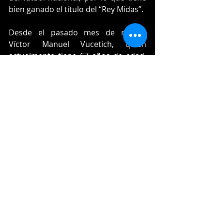
bien ganado el título del “Rey Midas”.
Desde el pasado mes de marzo, 
Víctor Manuel Vucetich, quien 
actualmente tiene 67 años de edad, 
fue designado como timonel de 
Rayados de Monterrey y como se 
mencionó antes, actualmente los 
tiene como sublíderes del torneo con 
34 unidades, por lo que los 
regiomontanos son serios 
candidatos al título.
Deportes