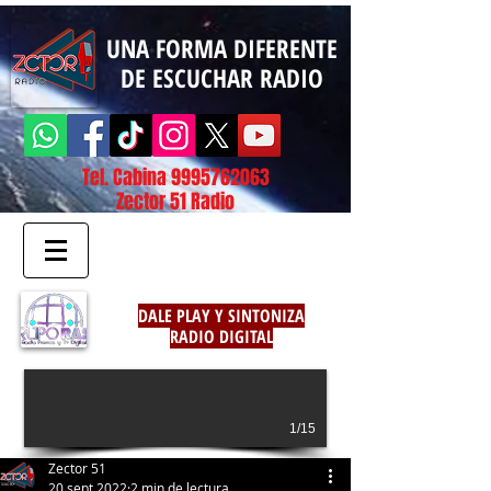
UNA FORMA DIFERENTE
DE ESCUCHAR RADIO
Tel. Cabina
9995762063
Zector 51 Radio
DALE PLAY Y SINTONIZA
RADIO DIGITAL
1/15
Zector 51
20 sept 2022
2 min de lectura