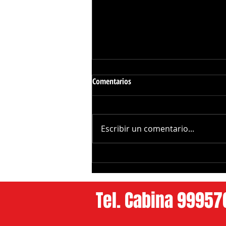
Comentarios
Escribir un comentario...
Tractocamión "Se fue de Paseo" a
la Banqueta en los Héroes
Tel. Cabina 9995