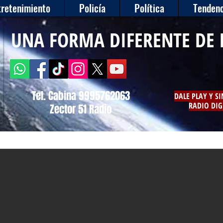
tretenimiento
Policía
Política
Tendenc
UNA FORMA DIFERENTE DE 
Tel. Cabina 9995762063
DALE PLAY Y S
RADIO DIG
Zector 51 Radio