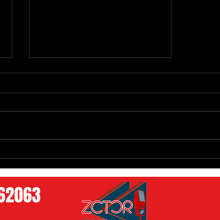
¡La Pizzada Amanece con Humo!
762063