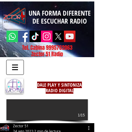
UNA FORMA DIFERENTE
DE ESCUCHAR RADIO
Tel. Cabina
9995762063
Zector 51 Radio
DALE PLAY Y SINTONIZA
RADIO DIGITAL
1/15
Zector 51
24 ago 2022
2 min de lectura