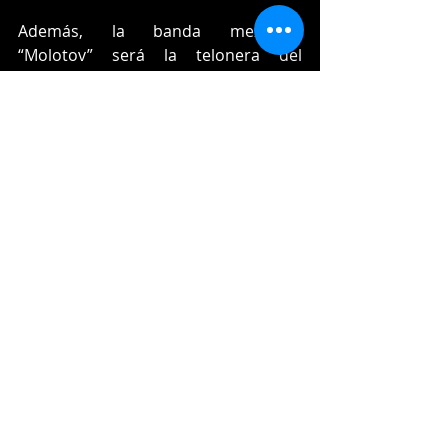
Además, la banda mexicana 
“Molotov” será la telonera del 
concierto en Mérida. Si bien 
trascendió que la agrupación original 
no asistirá completa, sí se 
presentarán el fundador y vocalista 
del grupo, Axel Rose; Slash 
(guitarrista líder) y Duff McKagan 
(bajista).
Música
Entradas recientes
Ver todo