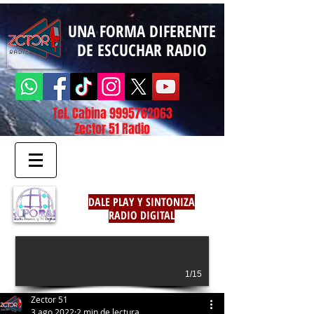
UNA FORMA DIFERENTE
DE ESCUCHAR RADIO
Tel. Cabina
9995762063
Zector 51 Radio
DALE PLAY Y SINTONIZA
RADIO DIGITAL
1/15
Zector 51
3 ago 2022
2 min de lectura