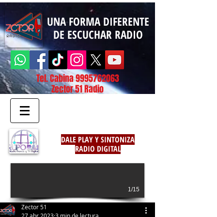
UNA FORMA DIFERENTE
DE ESCUCHAR RADIO
Tel. Cabina
9995762063
Zector 51 Radio
DALE PLAY Y SINTONIZA
RADIO DIGITAL
1/15
Zector 51
27 abr 2023
3 min de lectura