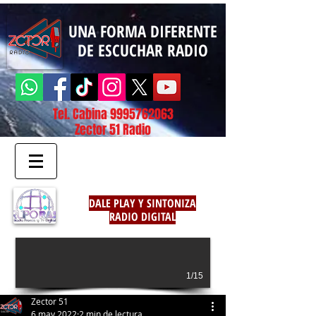
UNA FORMA DIFERENTE
DE ESCUCHAR RADIO
Tel. Cabina
9995762063
Zector 51 Radio
DALE PLAY Y SINTONIZA
RADIO DIGITAL
1/15
Zector 51
6 may 2022
2 min de lectura