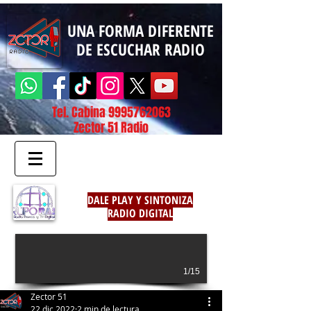
UNA FORMA DIFERENTE
DE ESCUCHAR RADIO
Tel. Cabina
9995762063
Zector 51 Radio
DALE PLAY Y SINTONIZA
RADIO DIGITAL
1/15
Zector 51
22 dic 2022
2 min de lectura