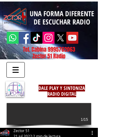
UNA FORMA DIFERENTE
DE ESCUCHAR RADIO
Tel. Cabina
9995762063
Zector 51 Radio
DALE PLAY Y SINTONIZA
RADIO DIGITAL
1/15
Zector 51
21 jul 2022
2 min de lectura