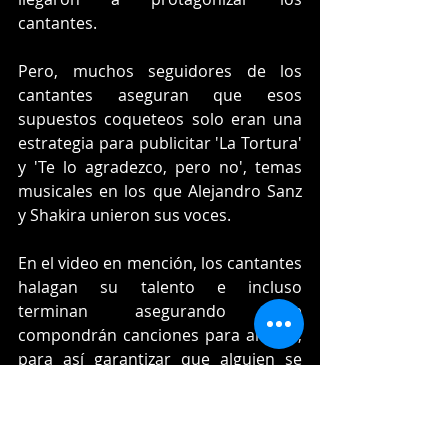
cantantes.
Pero, muchos seguidores de los 
cantantes aseguran que esos 
supuestos coqueteos solo eran una 
estrategia para publicitar 'La Tortura' 
y 'Te lo agradezco, pero no', temas 
musicales en los que Alejandro Sanz 
y Shakira unieron sus voces.
En el video en mención, los cantantes 
halagan su talento e incluso 
terminan asegurando que 
compondrán canciones para ambos, 
para así garantizar que alguien se 
inspirará en ellos para escribir una 
melodía con tanto sentimiento como 
las que ellos les compusieron a 