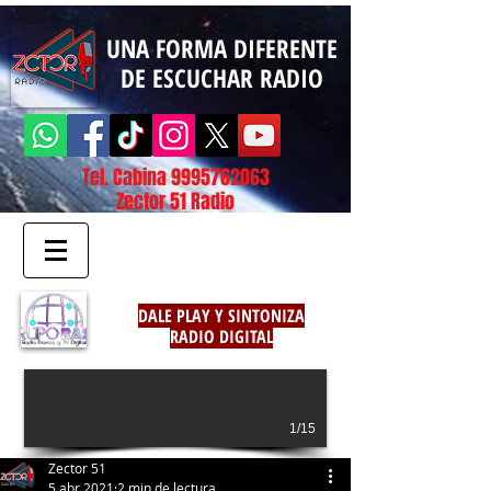
UNA FORMA DIFERENTE
DE ESCUCHAR RADIO
Tel. Cabina
9995762063
Zector 51 Radio
DALE PLAY Y SINTONIZA
RADIO DIGITAL
1/15
Zector 51
5 abr 2021
2 min de lectura