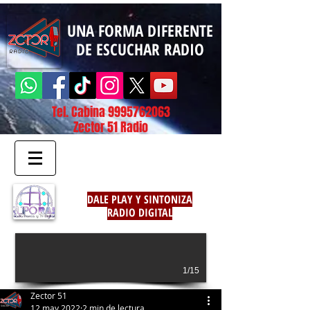
UNA FORMA DIFERENTE
DE ESCUCHAR RADIO
Tel. Cabina
9995762063
Zector 51 Radio
DALE PLAY Y SINTONIZA
RADIO DIGITAL
1/15
Zector 51
12 may 2022
2 min de lectura