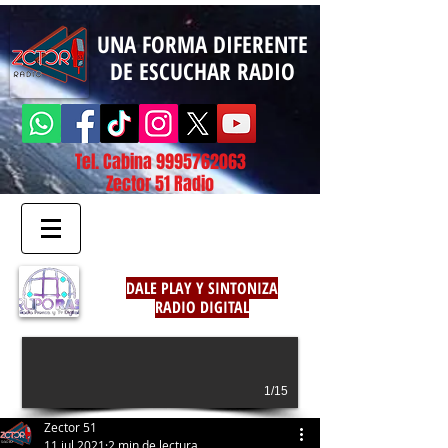
UNA FORMA DIFERENTE
DE ESCUCHAR RADIO
Tel. Cabina
9995762063
Zector 51 Radio
DALE PLAY Y SINTONIZA
RADIO DIGITAL
1/15
Zector 51
11 jul 2021
2 min de lectura