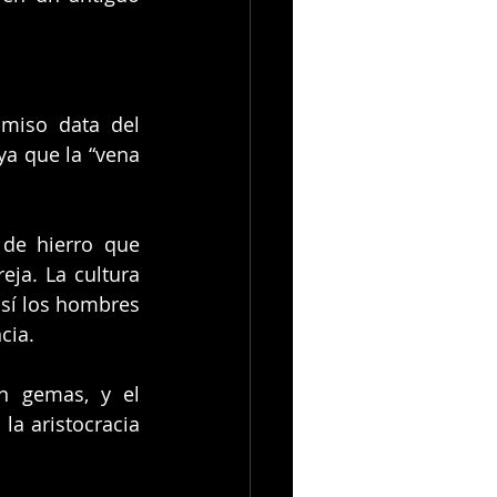
miso data del 
ya que la “vena 
de hierro que 
ja. La cultura 
í los hombres 
cia.
 gemas, y el 
a aristocracia 