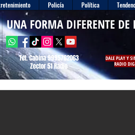
tretenimiento
Policía
Política
Tendenc
UNA FORMA DIFERENTE DE 
Tel. Cabina 9995762063
DALE PLAY Y S
RADIO DIG
Zector 51 Radio