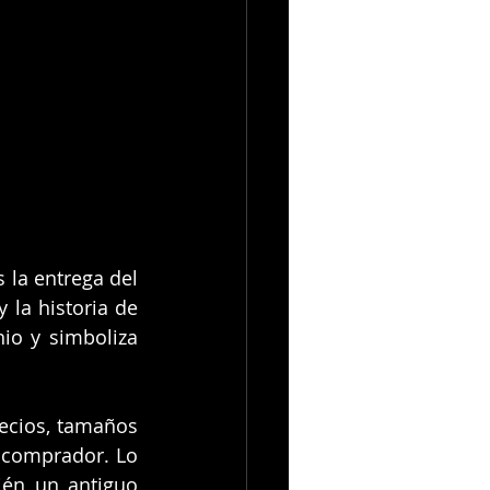
la entrega del 
la historia de 
io y simboliza 
ecios, tamaños 
 comprador. Lo 
én un antiguo 