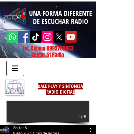
UNA FORMA DIFERENTE
DE ESCUCHAR RADIO
Tel. Cabina
9995762063
Zector 51 Radio
DALE PLAY Y SINTONIZA
RADIO DIGITAL
1/15
Zector 51
8 ago 2024
1 min de lectura