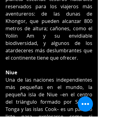
reservados para los viajeros más 
aventureros: de las dunas de 
Khongor, que pueden alcanzar 800 
metros de altura; cañones, como el 
Yoliin Am y su envidiable 
biodiversidad, y algunos de los 
atardeceres más deslumbrantes que 
el continente tiene que ofrecer.
Niue
Una de las naciones independientes 
más pequeñas en el mundo, la 
pequeña isla de Niue –en el centro 
del triángulo formado por Samoa, 
Tonga y las islas Cook– es un paraíso 
listo para explorarse como si 
fuéramos las primeras personas en 
visitarlo. Lo ideal es rentar un auto y 