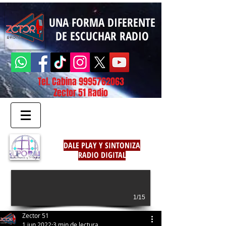
UNA FORMA DIFERENTE
DE ESCUCHAR RADIO
Tel. Cabina
9995762063
Zector 51 Radio
DALE PLAY Y SINTONIZA
RADIO DIGITAL
1/15
Zector 51
1 jun 2022
3 min de lectura