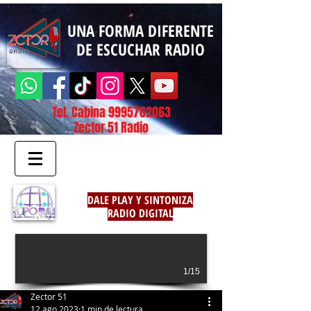
UNA FORMA DIFERENTE
DE ESCUCHAR RADIO
Tel. Cabina
9995762063
Zector 51 Radio
DALE PLAY Y SINTONIZA
RADIO DIGITAL
1/15
Zector 51
12 ago 2023
1 min de lectura