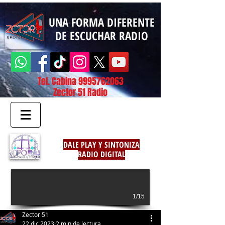
UNA FORMA DIFERENTE
DE ESCUCHAR RADIO
Tel. Cabina
9995762063
Zector 51 Radio
DALE PLAY Y SINTONIZA
RADIO DIGITAL
1/15
Zector 51
22 dic 2023
2 min de lectura