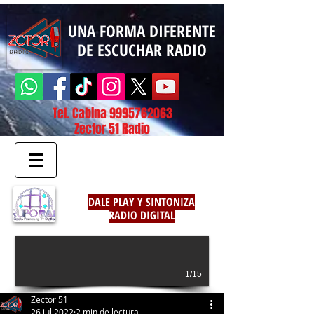
UNA FORMA DIFERENTE
DE ESCUCHAR RADIO
Tel. Cabina
9995762063
Zector 51 Radio
DALE PLAY Y SINTONIZA
RADIO DIGITAL
1/15
Zector 51
26 jul 2022
2 min de lectura