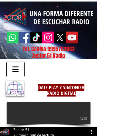
UNA FORMA DIFERENTE
DE ESCUCHAR RADIO
Tel. Cabina
9995762063
Zector 51 Radio
DALE PLAY Y SINTONIZA
RADIO DIGITAL
1/15
Zector 51
28 may
1 min de lectura