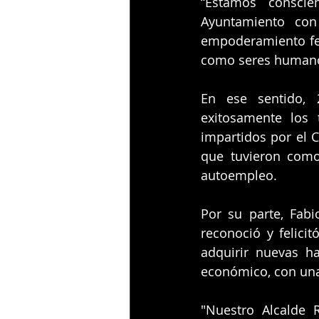
“Estamos consci
Ayuntamiento con
empoderamiento fe
como seres humanos
En ese sentido, 
exitosamente los t
impartidos por el C
que tuvieron como 
autoempleo.
Por su parte, Fabi
reconoció y felici
adquirir nuevas h
económico, con una 
"Nuestro Alcalde R