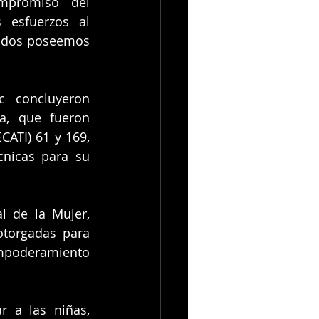
mpromiso del 
esfuerzos al 
odos poseemos 
 concluyeron 
a, que fueron 
ATI) 61 y 169, 
nicas para su 
l de la Mujer, 
torgadas para 
mpoderamiento 
 a las niñas, 