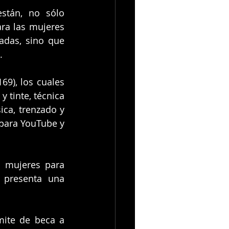
tán, no sólo 
a las mujeres 
das, sino que 
.
9), los cuales 
 tinte, técnica 
ica, trenzado y 
para YouTube y 
 mujeres para 
 presenta una 
mite de beca a 