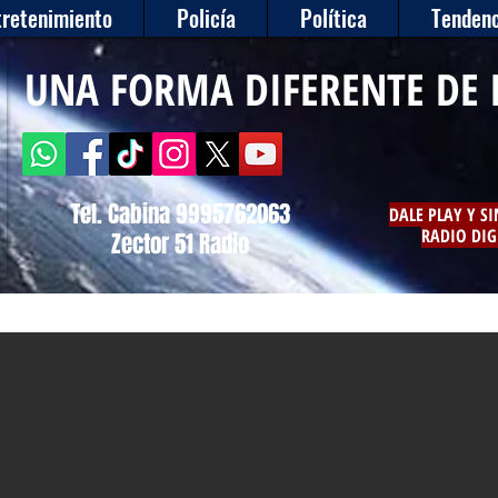
tretenimiento
Policía
Política
Tendenc
UNA FORMA DIFERENTE DE 
Tel. Cabina 9995762063
DALE PLAY Y S
RADIO DIG
Zector 51 Radio