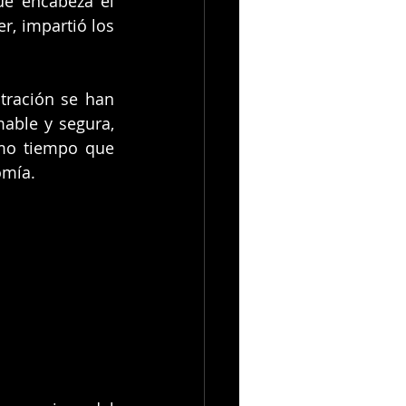
e encabeza el 
r, impartió los 
tración se han 
able y segura, 
mo tiempo que 
omía.