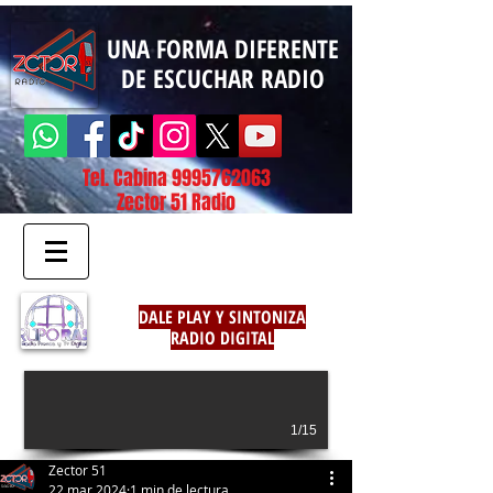
UNA FORMA DIFERENTE
DE ESCUCHAR RADIO
Tel. Cabina
9995762063
Zector 51 Radio
DALE PLAY Y SINTONIZA
RADIO DIGITAL
1/15
Zector 51
22 mar 2024
1 min de lectura