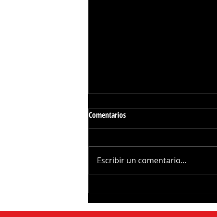
Comentarios
Escribir un comentario...
Mérida se Activó al Ritmo del
"Zumba Fest, Verano Espumoso
2026"