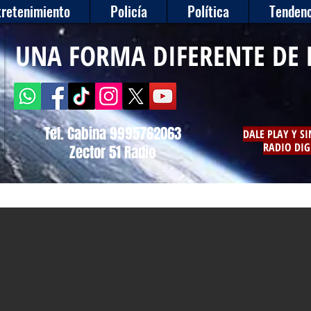
tretenimiento
Policía
Política
Tendenc
UNA FORMA DIFERENTE DE 
Tel. Cabina 9995762063
DALE PLAY Y S
RADIO DIG
Zector 51 Radio