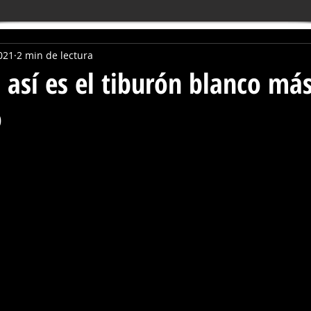
021
2 min de lectura
 así es el tiburón blanco má
o