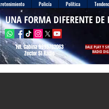
tretenimiento
Policía
Política
Tendenc
UNA FORMA DIFERENTE DE 
Tel. Cabina 9995762063
DALE PLAY Y S
RADIO DIG
Zector 51 Radio