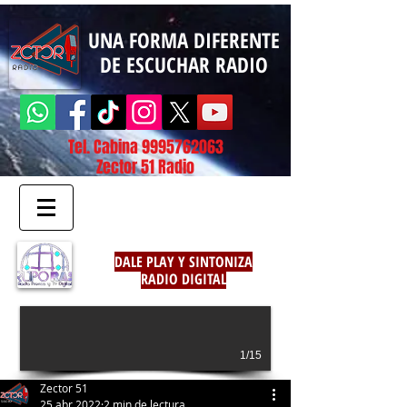
UNA FORMA DIFERENTE
DE ESCUCHAR RADIO
Tel. Cabina
9995762063
Zector 51 Radio
DALE PLAY Y SINTONIZA
RADIO DIGITAL
1/15
Zector 51
25 abr 2022
2 min de lectura