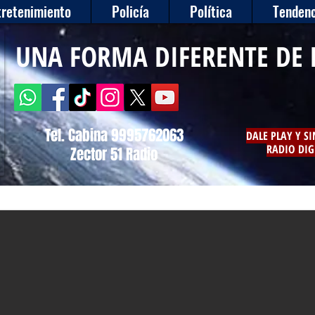
tretenimiento
Policía
Política
Tendenc
UNA FORMA DIFERENTE DE 
Tel. Cabina 9995762063
DALE PLAY Y S
RADIO DIG
Zector 51 Radio