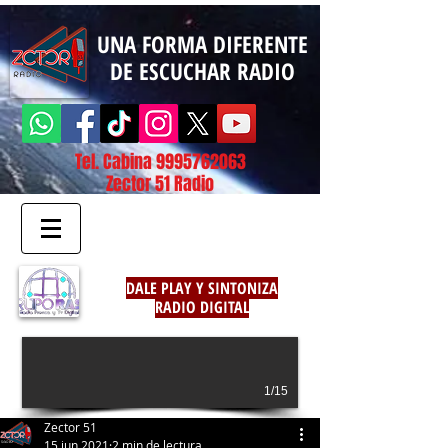
UNA FORMA DIFERENTE
DE ESCUCHAR RADIO
Tel. Cabina
9995762063
Zector 51 Radio
DALE PLAY Y SINTONIZA
RADIO DIGITAL
1/15
Zector 51
15 jun 2021
2 min de lectura