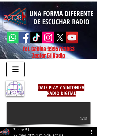
UNA FORMA DIFERENTE
DE ESCUCHAR RADIO
Tel. Cabina
9995762063
Zector 51 Radio
DALE PLAY Y SINTONIZA
RADIO DIGITAL
1/15
Zector 51
22 may 2025
1 min de lectura