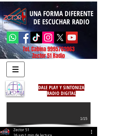
UNA FORMA DIFERENTE
DE ESCUCHAR RADIO
Tel. Cabina
9995762063
Zector 51 Radio
DALE PLAY Y SINTONIZA
RADIO DIGITAL
1/15
Zector 51
26 jun
1 min de lectura