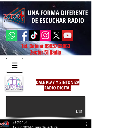
UNA FORMA DIFERENTE
DE ESCUCHAR RADIO
Tel. Cabina
9995762063
Zector 51 Radio
DALE PLAY Y SINTONIZA
RADIO DIGITAL
1/15
Zector 51
19 jun 2024
1 min de lectura