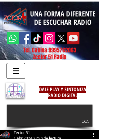
UNA FORMA DIFERENTE
DE ESCUCHAR RADIO
Tel. Cabina
9995762063
Zector 51 Radio
DALE PLAY Y SINTONIZA
RADIO DIGITAL
1/15
Zector 51
1 abr 2024
2 min de lectura