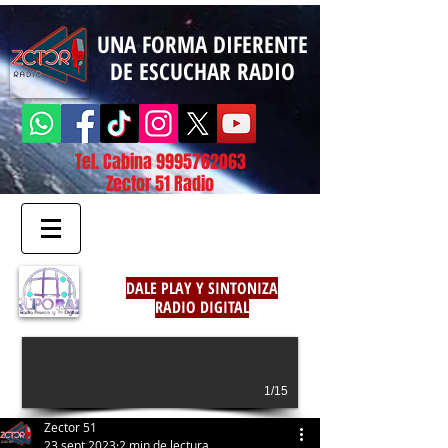
UNA FORMA DIFERENTE
DE ESCUCHAR RADIO
Tel. Cabina
9995762063
Zector 51 Radio
DALE PLAY Y SINTONIZA
RADIO DIGITAL
1/15
Zector 51
23 sept 2023
2 min de lectura