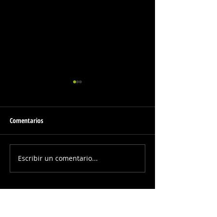
Comentarios
Escribir un comentario...
¡Yucatán Blinda Las
Nayib Bukele Despl
Vacaciones!
Humanitaria hacia 