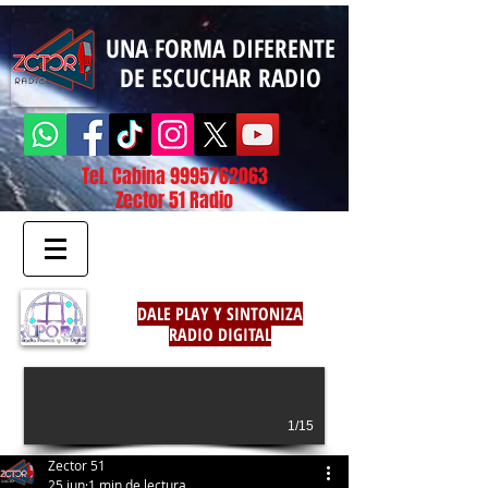
UNA FORMA DIFERENTE
DE ESCUCHAR RADIO
Tel. Cabina
9995762063
Zector 51 Radio
DALE PLAY Y SINTONIZA
RADIO DIGITAL
1/15
Zector 51
25 jun
1 min de lectura